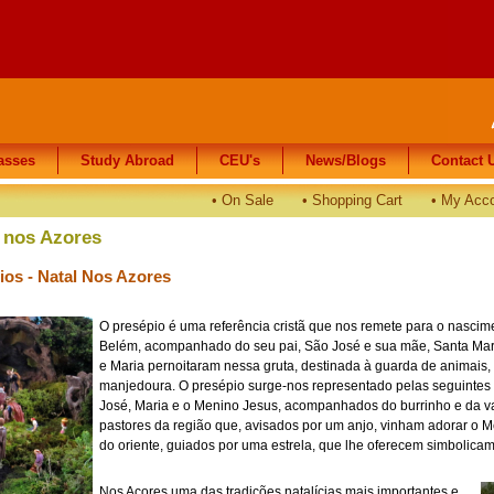
asses
asses
Study Abroad
Study Abroad
CEU's
CEU's
News/Blogs
News/Blogs
Contact 
Contact 
•
On Sale
•
Shopping Cart
•
My Acc
l nos Azores
ios - Natal Nos Azores
O presépio é uma referência cristã que nos remete para o nasci
Belém, acompanhado do seu pai, São José e sua mãe, Santa Mari
e Maria pernoitaram nessa gruta, destinada à guarda de animai
manjedoura. O presépio surge-nos representado pelas seguintes f
José, Maria e o Menino Jesus, acompanhados do burrinho e da 
pastores da região que, avisados por um anjo, vinham adorar o Me
do oriente, guiados por uma estrela, que lhe oferecem simbolicam
Nos Açores uma das tradições natalícias mais importantes e