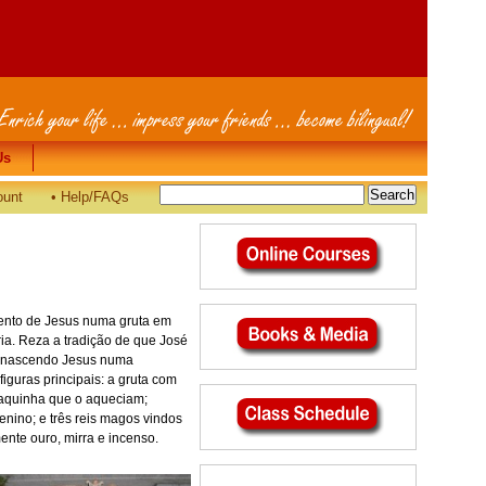
Us
Us
ount
•
Help/FAQs
mento de Jesus numa gruta em
a. Reza a tradição de que José
s, nascendo Jesus numa
iguras principais: a gruta com
vaquinha que o aqueciam;
nino; e três reis magos vindos
ente ouro, mirra e incenso.