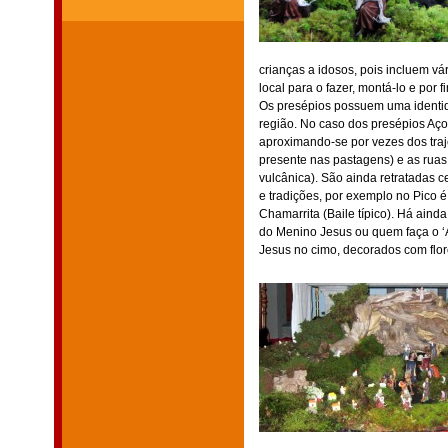
crianças a idosos, pois incluem vá
local para o fazer, montá-lo e por
Os presépios possuem uma identida
região. No caso dos presépios Açor
aproximando-se por vezes dos traj
presente nas pastagens) e as ruas
vulcânica). São ainda retratadas 
e tradições, por exemplo no Pico
Chamarrita (Baile típico). Há aind
do Menino Jesus ou quem faça o ‘A
Jesus no cimo, decorados com flore